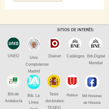
SITIOS DE INTERÉS:
UNED
Dialnet
Catálogos
Bib.Digital
Univ.
Mundial
Complutense
Madrid
Bib.de
Tesis
Rebiun
Bib. La
Mil Historias
Andalucía
doctorales:
Línea
de Historia
TESEO