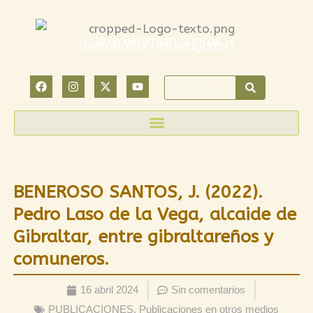
Ir
al
José Beneroso Santos
(Historiador-Investigador)
contenido
F
I
X
Y
Search
a
n
-
o
c
s
t
u
e
t
w
t
b
a
i
u
o
g
t
b
o
r
t
e
k
a
e
m
r
BENEROSO SANTOS, J. (2022).
Pedro Laso de la Vega, alcaide de
Gibraltar, entre gibraltareños y
comuneros.
16 abril 2024
Sin comentarios
PUBLICACIONES
,
Publicaciones en otros medios