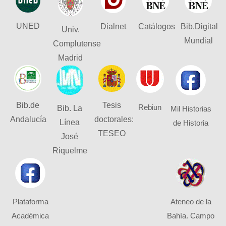
UNED
Dialnet
Catálogos
Bib.Digital
Univ.
Mundial
Complutense
Madrid
Bib.de
Tesis
Rebiun
Bib. La
Mil Historias
Andalucía
doctorales:
Línea
de Historia
TESEO
José
Riquelme
Plataforma
Ateneo de la
Académica
Bahía. Campo