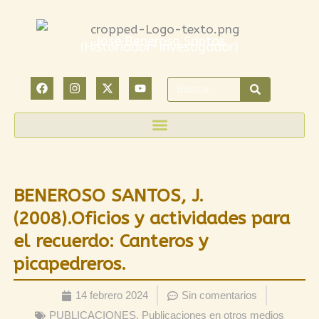
Ir
al
José Beneroso Santos
(Historiador-Investigador)
contenido
F
I
X
Y
Search
a
n
-
o
c
s
t
u
e
t
w
t
b
a
i
u
o
g
t
b
o
r
t
e
k
a
e
m
r
BENEROSO SANTOS, J.
(2008).Oficios y actividades para
el recuerdo: Canteros y
picapedreros.
14 febrero 2024
Sin comentarios
PUBLICACIONES
,
Publicaciones en otros medios