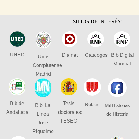
SITIOS DE INTERÉS:
UNED
Dialnet
Catálogos
Bib.Digital
Univ.
Mundial
Complutense
Madrid
Bib.de
Tesis
Rebiun
Bib. La
Mil Historias
Andalucía
doctorales:
Línea
de Historia
TESEO
José
Riquelme