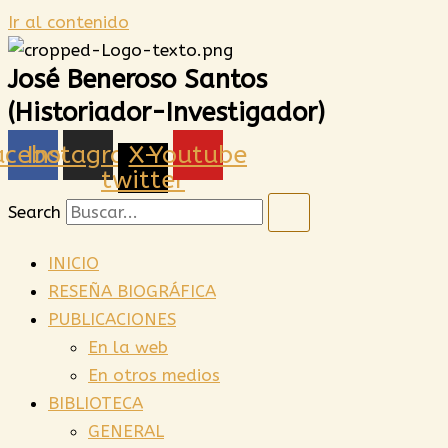
Ir al contenido
José Beneroso Santos
(Historiador-Investigador)
acebook
Instagram
X-
Youtube
twitter
Search
INICIO
RESEÑA BIOGRÁFICA
PUBLICACIONES
En la web
En otros medios
BIBLIOTECA
GENERAL