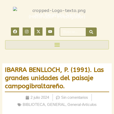
Ir
al
José Beneroso Santos
(Historiador-Investigador)
contenido
F
I
X
Y
Search
a
n
-
o
c
s
t
u
e
t
w
t
b
a
i
u
o
g
t
b
o
r
t
e
k
a
e
m
r
IBARRA BENLLOCH, P. (1991). Las
grandes unidades del paisaje
campogibraltareño.
2 julio 2024
Sin comentarios
BIBLIOTECA
,
GENERAL
,
General-Artículos