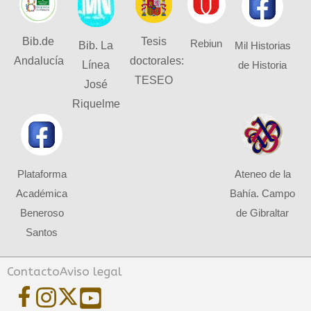
Bib.de
Tesis
Rebiun
Bib. La
Mil Historias
Andalucía
doctorales:
Línea
de Historia
TESEO
José
Riquelme
Plataforma
Ateneo de la
Académica
Bahía. Campo
Beneroso
de Gibraltar
Santos
Contacto
Aviso legal