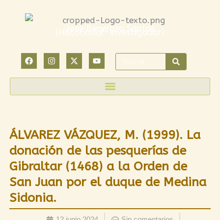
Ir
al
José Beneroso Santos
(Historiador-Investigador)
contenido
F
I
X
Y
Search
a
n
-
o
c
s
t
u
e
t
w
t
b
a
i
u
o
g
t
b
o
r
t
e
k
a
e
m
r
ÁLVAREZ VÁZQUEZ, M. (1999). La
donación de las pesquerías de
Gibraltar (1468) a la Orden de
San Juan por el duque de Medina
Sidonia.
12 junio 2024
Sin comentarios