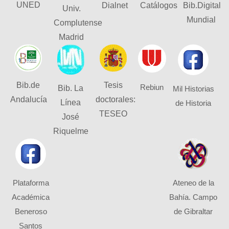
UNED
Dialnet
Catálogos
Bib.Digital
Univ.
Mundial
Complutense
Madrid
Bib.de
Tesis
Rebiun
Bib. La
Mil Historias
Andalucía
doctorales:
Línea
de Historia
TESEO
José
Riquelme
Plataforma
Ateneo de la
Académica
Bahía. Campo
Beneroso
de Gibraltar
Santos