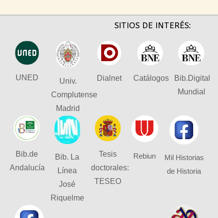
SITIOS DE INTERÉS:
UNED
Dialnet
Catálogos
Bib.Digital
Univ.
Mundial
Complutense
Madrid
Bib.de
Tesis
Rebiun
Bib. La
Mil Historias
Andalucía
doctorales:
Línea
de Historia
TESEO
José
Riquelme