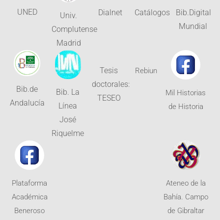
UNED
Dialnet
Catálogos
Bib.Digital
Univ.
Mundial
Complutense
Madrid
Tesis
Rebiun
doctorales:
Bib.de
Bib. La
Mil Historias
TESEO
Andalucía
Línea
de Historia
José
Riquelme
Plataforma
Ateneo de la
Académica
Bahía. Campo
Beneroso
de Gibraltar