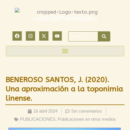
Ir
al
José Beneroso Santos
(Historiador-Investigador)
contenido
F
I
X
Y
Search
a
n
-
o
c
s
t
u
e
t
w
t
b
a
i
u
o
g
t
b
o
r
t
e
k
a
e
m
r
BENEROSO SANTOS, J. (2020).
Una aproximación a la toponimia
linense.
16 abril 2024
Sin comentarios
PUBLICACIONES
,
Publicaciones en otros medios