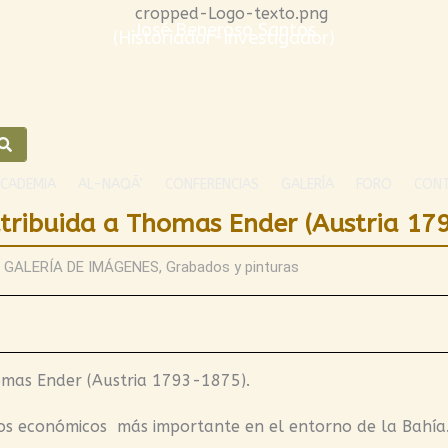
José Beneroso Santos
(Historiador-Investigador)
CADEMIA
AL-NAQĀ’
CONFERENCIAS
GALERÍA
FORO
CON
 atribuida a Thomas Ender (Austria 17
GALERÍA DE IMÁGENES
,
Grabados y pinturas
homas Ender (Austria 1793-1875).
sos económicos más importante en el entorno de la Bahía