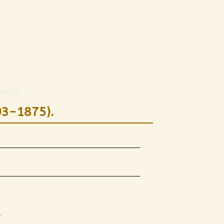
TACTO
93-1875).
.