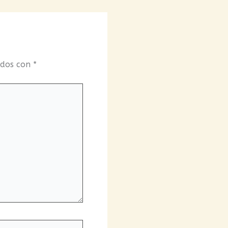
ados con
*