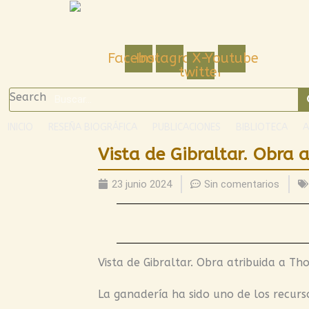
Ir
al
contenido
Facebook
Instagram
X-
Youtube
twitter
Search
INICIO
RESEÑA BIOGRÁFICA
PUBLICACIONES
BIBLIOTECA
A
Vista de Gibraltar. Obra
23 junio 2024
Sin comentarios
Vista de Gibraltar. Obra atribuida a T
La ganadería ha sido uno de los recur