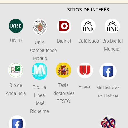
SITIOS DE INTERÉS:
UNED
Dialnet
Catálogos
Bib.Digital
Univ.
Mundial
Complutense
Madrid
Bib.de
Tesis
Rebiun
Bib. La
Mil Historias
Andalucía
doctorales:
Línea
de Historia
TESEO
José
Riquelme