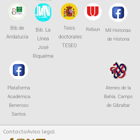
Bib.de
Tesis
Rebiun
Bib. La
Mil Historias
Andalucía
doctorales:
Línea
de Historia
TESEO
José
Riquelme
Plataforma
Ateneo de la
Académica
Bahía. Campo
Beneroso
de Gibraltar
Santos
Contacto
Aviso legal