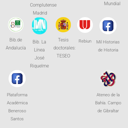
Mundial
Complutense
Madrid
Bib.de
Tesis
Rebiun
Bib. La
Mil Historias
Andalucía
doctorales:
Línea
de Historia
TESEO
José
Riquelme
Plataforma
Ateneo de la
Académica
Bahía. Campo
Beneroso
de Gibraltar
Santos