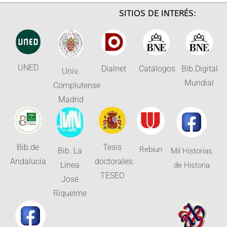
SITIOS DE INTERÉS:
UNED
Dialnet
Catálogos
Bib.Digital
Univ.
Mundial
Complutense
Madrid
Bib.de
Tesis
Rebiun
Bib. La
Mil Historias
Andalucía
doctorales:
Línea
de Historia
TESEO
José
Riquelme