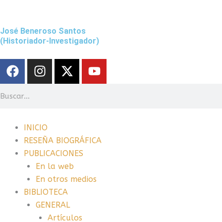
Ir
al
José Beneroso Santos
contenido
(Historiador-Investigador)
F
I
X
Y
a
n
-
o
c
s
t
u
Search
e
t
w
t
b
a
i
u
o
g
t
b
INICIO
o
r
t
e
RESEÑA BIOGRÁFICA
k
a
e
PUBLICACIONES
m
r
En la web
En otros medios
BIBLIOTECA
GENERAL
Artículos